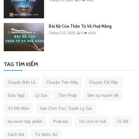
Bài Kệ Của Thần Tú Và Huệ Năng
Tháng 3 13, 2022
0
4415
TAG TÌM KIẾM
Chuyện Bên Lề
Chuyện Trên Mây
Chuyện Chi Đây
Giác Ngộ
Lý Gia
Tâm Pháp
tâm sự huynh đệ
Vô Đối Môn
Sân Chơi Trực Tuyến Lý Gia
ba mươi bảy phẩm
Podcast
Trò chơi trí tuệ
Tứ Đế
Sách Nói
Tứ Niệm Xứ