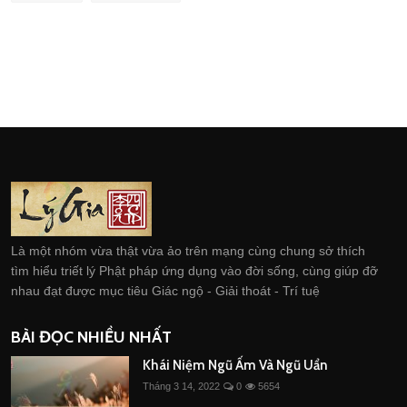
Là một nhóm vừa thật vừa ảo trên mạng cùng chung sở thích
tìm hiểu triết lý Phật pháp ứng dụng vào đời sống, cùng giúp đỡ
nhau đạt được mục tiêu Giác ngộ - Giải thoát - Trí tuệ
BÀI ĐỌC NHIỀU NHẤT
Khái Niệm Ngũ Ấm Và Ngũ Uẩn
Tháng 3 14, 2022
0
5654