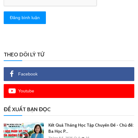
Đăng bình luận
THEO DÕI LÝ TỨ
Facebook
Youtube
ĐỀ XUẤT BẠN ĐỌC
Kết Quả Tháng Học Tập Chuyên Đề - Chủ đề:
Ba Học P...
Tháng 8 5, 2026
0
16