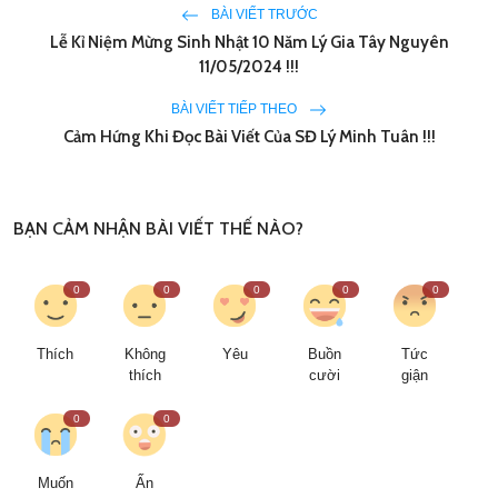
BÀI VIẾT TRƯỚC
Lễ Kỉ Niệm Mừng Sinh Nhật 10 Năm Lý Gia Tây Nguyên
11/05/2024 !!!
BÀI VIẾT TIẾP THEO
Cảm Hứng Khi Đọc Bài Viết Của SĐ Lý Minh Tuân !!!
BẠN CẢM NHẬN BÀI VIẾT THẾ NÀO?
0
0
0
0
0
Thích
Không
Yêu
Buồn
Tức
thích
cười
giận
0
0
Muốn
Ấn