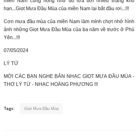
miền Nam cũng nóng như đổ lửa bởi nhiều tháng khô
hạn...Giọt Mưa Đầu Mùa của miền Nam lại bắt đầu rơi...!!!
Cơn mưa đầu mùa của miền Nam làm mình chợt nhớ hình
ảnh những Giọt Mưa Đầu Mùa của ba năm về trước ở Phú
Yên...!!!
07/05/2024
LÝ TỨ
MỜI CÁC BẠN NGHE BẢN NHẠC GIỌT MƯA ĐẦU MÙA -
THƠ LÝ TỨ - NHẠC HOÀNG PHƯƠNG !!!
Tags:
Giọt Mưa Đầu Mùa