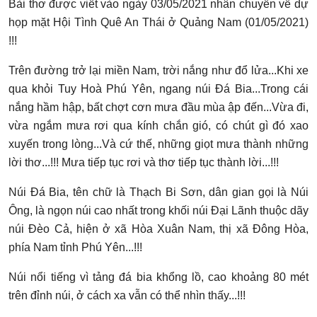
Bài thơ được viết vào ngày 03/05/2021 nhân chuyến về dự
họp mặt Hội Tình Quê An Thái ở Quảng Nam (01/05/2021)
!!!
Trên đường trở lại miền Nam, trời nắng như đổ lửa...Khi xe
qua khỏi Tuy Hoà Phú Yên, ngang núi Đá Bia...Trong cái
nắng hầm hập, bất chợt cơn mưa đầu mùa ập đến...Vừa đi,
vừa ngắm mưa rơi qua kính chắn gió, có chút gì đó xao
xuyến trong lòng...Và cứ thế, những giọt mưa thành những
lời thơ...!!! Mưa tiếp tục rơi và thơ tiếp tục thành lời...!!!
Núi Đá Bia, tên chữ là Thạch Bi Sơn, dân gian gọi là Núi
Ông, là ngọn núi cao nhất trong khối núi Đại Lãnh thuộc dãy
núi Đèo Cả, hiện ở xã Hòa Xuân Nam, thị xã Đông Hòa,
phía Nam tỉnh Phú Yên...!!!
Núi nổi tiếng vì tảng đá bia khổng lồ, cao khoảng 80 mét
trên đỉnh núi, ở cách xa vẫn có thể nhìn thấy...!!!