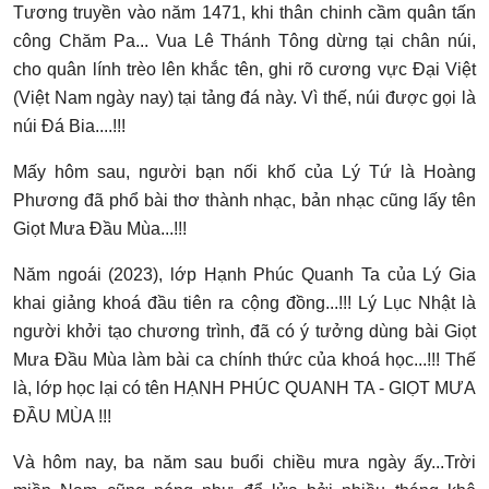
Tương truyền vào năm 1471, khi thân chinh cầm quân tấn
công Chăm Pa... Vua Lê Thánh Tông dừng tại chân núi,
cho quân lính trèo lên khắc tên, ghi rõ cương vực Đại Việt
(Việt Nam ngày nay) tại tảng đá này. Vì thế, núi được gọi là
núi Đá Bia....!!!
Mấy hôm sau, người bạn nối khố của Lý Tứ là Hoàng
Phương đã phổ bài thơ thành nhạc, bản nhạc cũng lấy tên
Giọt Mưa Đầu Mùa...!!!
Năm ngoái (2023), lớp Hạnh Phúc Quanh Ta của Lý Gia
khai giảng khoá đầu tiên ra cộng đồng...!!! Lý Lục Nhật là
người khởi tạo chương trình, đã có ý tưởng dùng bài Giọt
Mưa Đầu Mùa làm bài ca chính thức của khoá học...!!! Thế
là, lớp học lại có tên HẠNH PHÚC QUANH TA - GIỌT MƯA
ĐẦU MÙA !!!
Và hôm nay, ba năm sau buổi chiều mưa ngày ấy...Trời