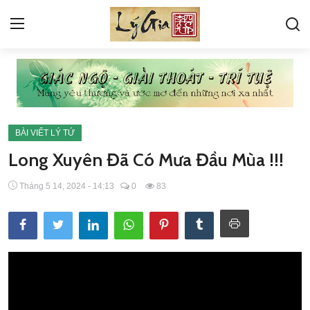
VỀ LÝ GIA
GÓC HỎI ĐÁP
BÀI VIẾT LÝ TỨ
KINH
Long Xuyên Đã Có Mưa Đầu Mùa !!!
PHIÊN BẢN ĐANG DEMO
Tháng 5 14, 2024 - 14:13
0
83
THƯ VIỆN ẢNH
TÁC PHẨM LÝ TỨ
BÀI VIẾT LÝ TỨ
TIN TỨC SỰ KIỆN