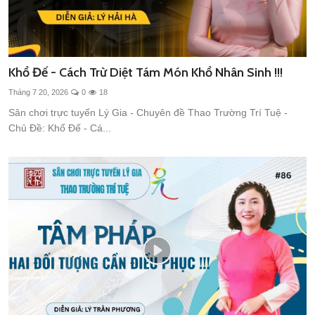
Khổ Đế - Cách Trừ Diệt Tám Món Khổ Nhân Sinh !!!
Tháng 7 20, 2026
0
18
Sân chơi trực tuyến Lý Gia - Chuyên đề Thao Trường Trí Tuệ -
Chủ Đề: Khổ Đế - Cá...