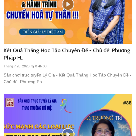
Kết Quả Tháng Học Tập Chuyên Đề - Chủ đề: Phương
Pháp H...
Tháng 7 20, 2026
0
38
Sân chơi trực tuyến Lý Gia - Kết Quả Tháng Học Tập Chuyên Đề -
Chủ đề: Phương Ph...