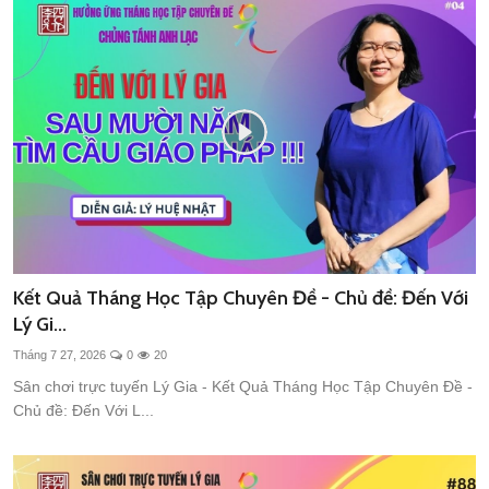
Kết Quả Tháng Học Tập Chuyên Đề - Chủ đề: Đến Với
Lý Gi...
Tháng 7 27, 2026
0
20
Sân chơi trực tuyến Lý Gia - Kết Quả Tháng Học Tập Chuyên Đề -
Chủ đề: Đến Với L...