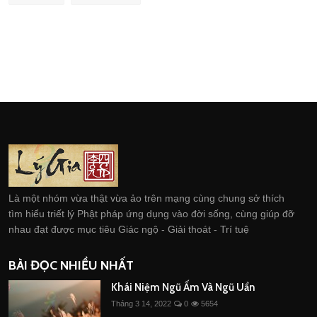
Là một nhóm vừa thật vừa ảo trên mạng cùng chung sở thích
tìm hiểu triết lý Phật pháp ứng dụng vào đời sống, cùng giúp đỡ
nhau đạt được mục tiêu Giác ngộ - Giải thoát - Trí tuệ
BÀI ĐỌC NHIỀU NHẤT
Khái Niệm Ngũ Ấm Và Ngũ Uẩn
Tháng 3 14, 2022
0
5654