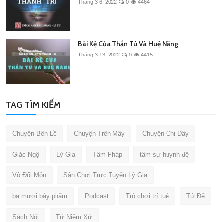
Tháng 3 6, 2022
0
4464
Bài Kệ Của Thần Tú Và Huệ Năng
Tháng 3 13, 2022
0
4415
TAG TÌM KIẾM
Chuyện Bên Lề
Chuyện Trên Mây
Chuyện Chi Đây
Giác Ngộ
Lý Gia
Tâm Pháp
tâm sự huynh đệ
Vô Đối Môn
Sân Chơi Trực Tuyến Lý Gia
ba mươi bảy phẩm
Podcast
Trò chơi trí tuệ
Tứ Đế
Sách Nói
Tứ Niệm Xứ