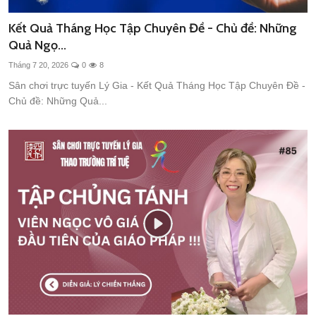
Kết Quả Tháng Học Tập Chuyên Đề - Chủ đề: Những
Quả Ngọ...
Tháng 7 20, 2026
0
8
Sân chơi trực tuyến Lý Gia - Kết Quả Tháng Học Tập Chuyên Đề -
Chủ đề: Những Quả...