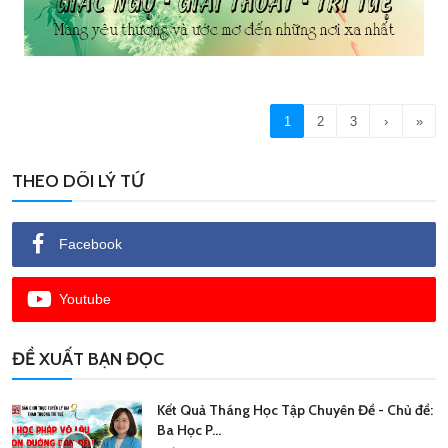
1
2
3
›
»
THEO DÕI LÝ TỨ
Facebook
Youtube
ĐỀ XUẤT BẠN ĐỌC
Kết Quả Tháng Học Tập Chuyên Đề - Chủ đề:
Ba Học P...