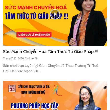
Sức Mạnh Chuyển Hoá Tâm Thức Từ Giáo Pháp !!!
Tháng 7 22, 2026
0
48
Sân chơi trực tuyến Lý Gia - Chuyên đề Thao Trường Trí Tuệ -
Chủ Đề: Sức Mạnh Ch...