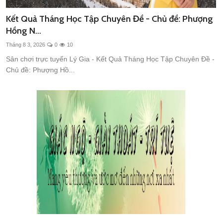
Kết Quả Tháng Học Tập Chuyên Đề - Chủ đề: Phượng
Hồng N...
Tháng 8 3, 2026
0
10
Sân chơi trực tuyến Lý Gia - Kết Quả Tháng Học Tập Chuyên Đề -
Chủ đề: Phượng Hồ...