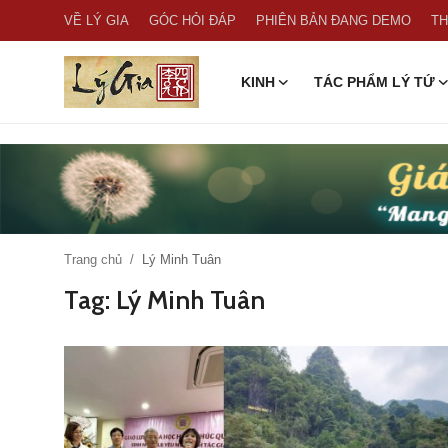
VỀ LÝ GIA
GÓC HỎI ĐÁP
PHIÊN BẢN ĐANG DEMO
TH
KINH
TÁC PHẨM LÝ TỨ
VỀ LÝ GIA
GÓC HỎI ĐÁP
KINH
PHIÊN BẢN ĐANG DEMO
Trang chủ
Lý Minh Tuân
Tag: Lý Minh Tuân
THƯ VIỆN ẢNH
TÁC PHẨM LÝ TỨ
BÀI VIẾT LÝ TỨ
TIN TỨC SỰ KIỆN