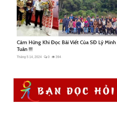
LÝ TỨ HỎI ĐÁP
THƯ VIỆN
SINH HOẠT LÝ GIA
Cảm Hứng Khi Đọc Bài Viết Của SĐ Lý Minh
LÝ GIA
Tuân !!!
Tháng 5 14, 2024
0
394