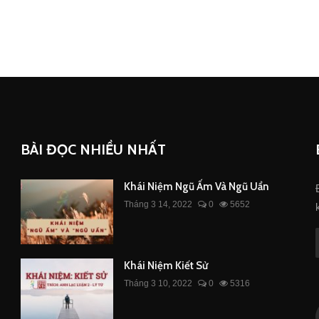
BÀI ĐỌC NHIỀU NHẤT
Khái Niệm Ngũ Ấm Và Ngũ Uẩn
Tháng 3 14, 2022
0
5652
Khái Niệm Kiết Sử
Tháng 3 10, 2022
0
5316