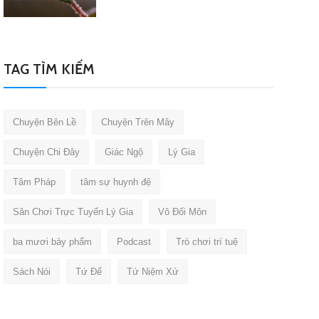
TAG TÌM KIẾM
Chuyện Bên Lề
Chuyện Trên Mây
Chuyện Chi Đây
Giác Ngộ
Lý Gia
Tâm Pháp
tâm sự huynh đệ
Sân Chơi Trực Tuyến Lý Gia
Vô Đối Môn
ba mươi bảy phẩm
Podcast
Trò chơi trí tuệ
Sách Nói
Tứ Đế
Tứ Niệm Xứ