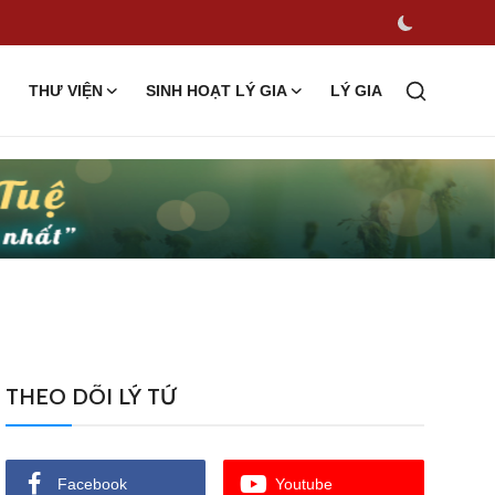
THƯ VIỆN
SINH HOẠT LÝ GIA
LÝ GIA
THEO DÕI LÝ TỨ
Facebook
Youtube