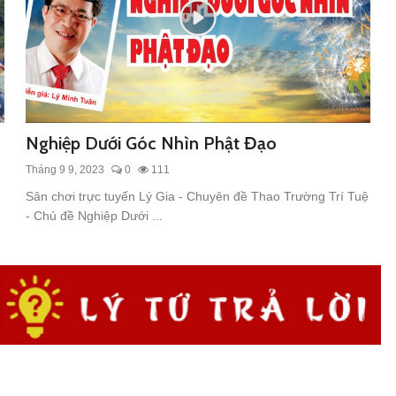
Nghiệp Dưới Góc Nhìn Phật Đạo
Tháng 9 9, 2023
0
111
Sân chơi trực tuyến Lý Gia - Chuyên đề Thao Trường Trí Tuệ
- Chủ đề Nghiệp Dưới ...