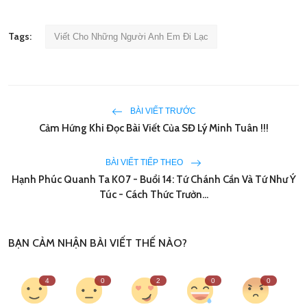
Tags:
Viết Cho Những Người Anh Em Đi Lạc
BÀI VIẾT TRƯỚC
Cảm Hứng Khi Đọc Bài Viết Của SĐ Lý Minh Tuân !!!
BÀI VIẾT TIẾP THEO
Hạnh Phúc Quanh Ta K07 - Buổi 14: Tứ Chánh Cần Và Tứ Như Ý
Túc - Cách Thức Trưởn...
BẠN CẢM NHẬN BÀI VIẾT THẾ NÀO?
4
0
2
0
0