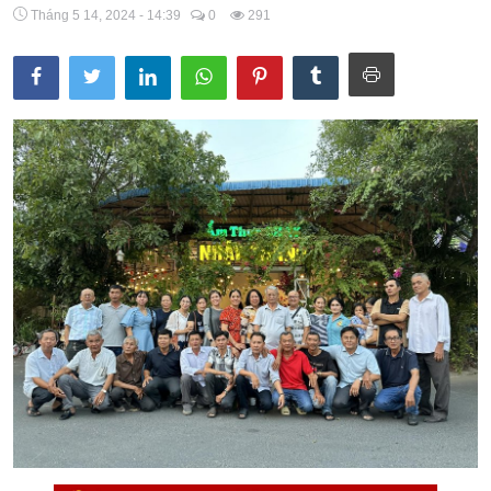
Tháng 5 14, 2024 - 14:39
0
291
LÝ TỨ HỎI ĐÁP
THƯ VIỆN
SINH HOẠT LÝ GIA
LÝ GIA