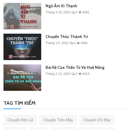
Ngũ Ấm Xí Thạnh
Tháng 3 10, 2022
0
5301
Chuyển Thức Thành Trí
Tháng 3 6, 2022
0
4462
Bài Kệ Của Thần Tú Và Huệ Năng
Tháng 3 13, 2022
0
4414
TAG TÌM KIẾM
Chuyện Bên Lề
Chuyện Trên Mây
Chuyện Chi Đây