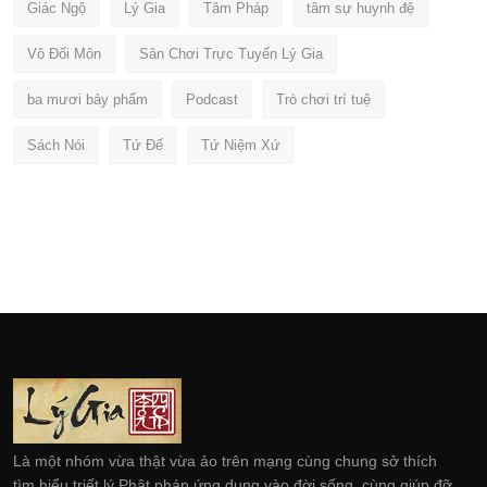
Giác Ngộ
Lý Gia
Tâm Pháp
tâm sự huynh đệ
Vô Đối Môn
Sân Chơi Trực Tuyến Lý Gia
ba mươi bảy phẩm
Podcast
Trò chơi trí tuệ
Sách Nói
Tứ Đế
Tứ Niệm Xứ
Là một nhóm vừa thật vừa ảo trên mạng cùng chung sở thích
tìm hiểu triết lý Phật pháp ứng dụng vào đời sống, cùng giúp đỡ