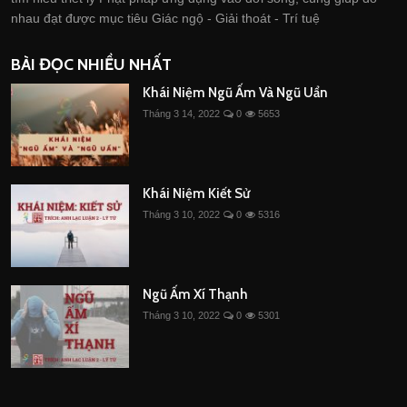
nhau đạt được mục tiêu Giác ngộ - Giải thoát - Trí tuệ
BÀI ĐỌC NHIỀU NHẤT
Khái Niệm Ngũ Ấm Và Ngũ Uẩn
Tháng 3 14, 2022
0
5653
Khái Niệm Kiết Sử
Tháng 3 10, 2022
0
5316
Ngũ Ấm Xí Thạnh
Tháng 3 10, 2022
0
5301