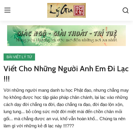
VỀ LÝ GIA
GÓC HỎI ĐÁP
BÀI VIẾT LÝ TỨ
KINH
Viết Cho Những Người Anh Em Đi Lạc
!!!
PHIÊN BẢN ĐANG DEMO
THƯ VIỆN ẢNH
Với những người mang danh tu học Phật đạo, nhưng chẳng may
họ không được học tập giáo pháp chân chánh, lại lạc vào những
TÁC PHẨM LÝ TỨ
cách dạy đời chẳng ra đời, đạo chẳng ra đạo, đời đạo lộn xộn,
lung tung... bỏ công sức một đời miệt mài đến chồn chân mỏi
BÀI VIẾT LÝ TỨ
gối... mà chẳng được an vui, khổ vẫn hoàn khổ... Chúng ta nên
làm gì với những kẻ đi lạc này !!!???
TIN TỨC SỰ KIỆN