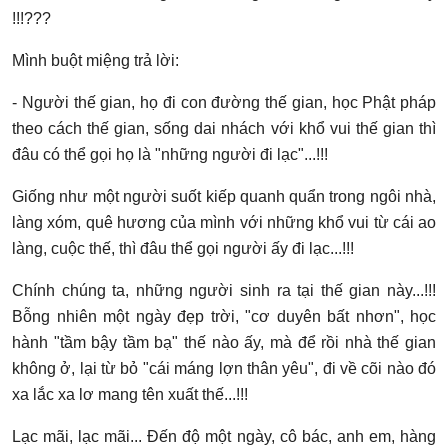
!!!???
Mình buột miệng trả lời:
- Người thế gian, họ đi con đường thế gian, học Phật pháp
theo cách thế gian, sống dai nhách với khổ vui thế gian thì
đâu có thể gọi họ là "những người đi lạc"...!!!
Giống như một người suốt kiếp quanh quẩn trong ngôi nhà,
làng xóm, quê hương của mình với những khổ vui từ cái ao
làng, cuộc thế, thì đâu thể gọi người ấy đi lạc...!!!
Chính chúng ta, những người sinh ra tại thế gian này...!!!
Bỗng nhiên một ngày đẹp trời, "cơ duyên bất nhơn", học
hành "tầm bậy tầm bạ" thế nào ấy, mà để rồi nhà thế gian
không ở, lại từ bỏ "cái máng lợn thân yêu", đi về cõi nào đó
xa lắc xa lơ mang tên xuất thế...!!!
Lạc mãi, lạc mãi... Đến độ một ngày, cô bác, anh em, hàng