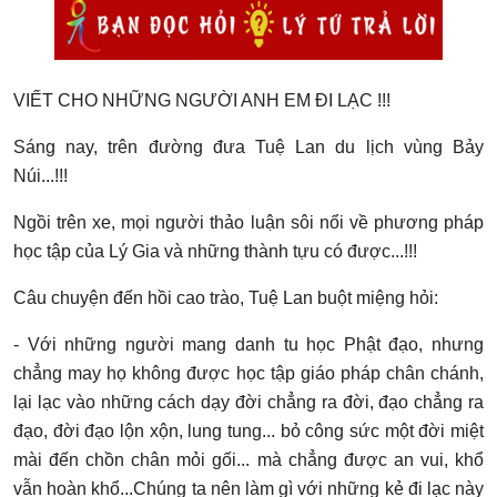
VIẾT CHO NHỮNG NGƯỜI ANH EM ĐI LẠC !!!
Sáng nay, trên đường đưa Tuệ Lan du lịch vùng Bảy
Núi...!!!
Ngồi trên xe, mọi người thảo luận sôi nổi về phương pháp
học tập của Lý Gia và những thành tựu có được...!!!
Câu chuyện đến hồi cao trào, Tuệ Lan buột miệng hỏi:
- Với những người mang danh tu học Phật đạo, nhưng
chẳng may họ không được học tập giáo pháp chân chánh,
lại lạc vào những cách dạy đời chẳng ra đời, đạo chẳng ra
đạo, đời đạo lộn xộn, lung tung... bỏ công sức một đời miệt
mài đến chồn chân mỏi gối... mà chẳng được an vui, khổ
vẫn hoàn khổ...Chúng ta nên làm gì với những kẻ đi lạc này