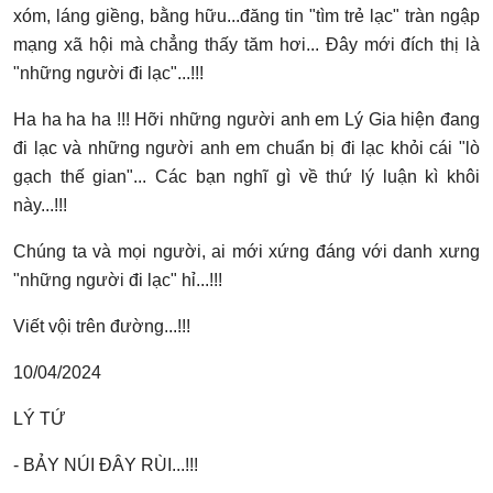
xóm, láng giềng, bằng hữu...đăng tin "tìm trẻ lạc" tràn ngập
mạng xã hội mà chẳng thấy tăm hơi... Đây mới đích thị là
"những người đi lạc"...!!!
Ha ha ha ha !!! Hỡi những người anh em Lý Gia hiện đang
đi lạc và những người anh em chuẩn bị đi lạc khỏi cái "lò
gạch thế gian"... Các bạn nghĩ gì về thứ lý luận kì khôi
này...!!!
Chúng ta và mọi người, ai mới xứng đáng với danh xưng
"những người đi lạc" hỉ...!!!
Viết vội trên đường...!!!
10/04/2024
LÝ TỨ
- BẢY NÚI ĐÂY RÙI...!!!