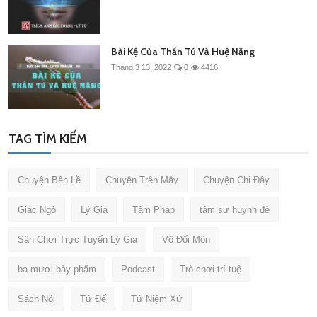
Bài Kệ Của Thần Tú Và Huệ Năng
Tháng 3 13, 2022
0
4416
TAG TÌM KIẾM
Chuyện Bên Lề
Chuyện Trên Mây
Chuyện Chi Đây
Giác Ngộ
Lý Gia
Tâm Pháp
tâm sự huynh đệ
Sân Chơi Trực Tuyến Lý Gia
Vô Đối Môn
ba mươi bảy phẩm
Podcast
Trò chơi trí tuệ
Sách Nói
Tứ Đế
Tứ Niệm Xứ