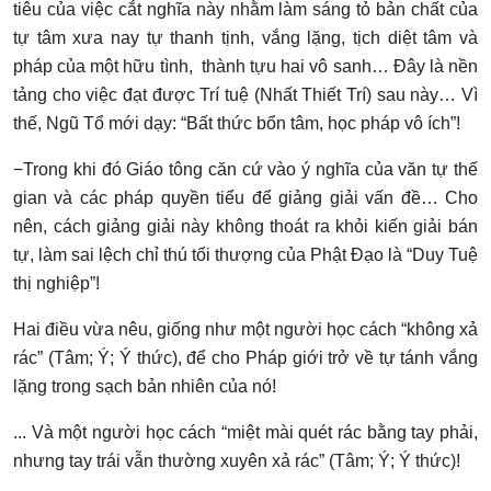
tiêu của việc cắt nghĩa này nhằm làm sáng tỏ bản chất của
tự tâm xưa nay tự thanh tịnh, vắng lặng, tịch diệt tâm và
pháp của một hữu tình, thành tựu hai vô sanh… Đây là nền
tảng cho việc đạt được Trí tuệ (Nhất Thiết Trí) sau này… Vì
thế, Ngũ Tổ mới dạy: “Bất thức bổn tâm, học pháp vô ích”!
−Trong khi đó Giáo tông căn cứ vào ý nghĩa của văn tự thế
gian và các pháp quyền tiểu để giảng giải vấn đề… Cho
nên, cách giảng giải này không thoát ra khỏi kiến giải bán
tự, làm sai lệch chỉ thú tối thượng của Phật Đạo là “Duy Tuệ
thị nghiệp”!
Hai điều vừa nêu, giống như một người học cách “không xả
rác” (Tâm; Ý; Ý thức), để cho Pháp giới trở về tự tánh vắng
lặng trong sạch bản nhiên của nó!
... Và một người học cách “miệt mài quét rác bằng tay phải,
nhưng tay trái vẫn thường xuyên xả rác” (Tâm; Ý; Ý thức)!