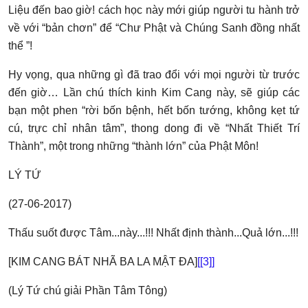
Liệu đến bao giờ! cách học này mới giúp người tu hành trở
về với “bản chơn” để “Chư Phật và Chúng Sanh đồng nhất
thể ”!
Hy vọng, qua những gì đã trao đổi với mọi người từ trước
đến giờ… Lần chú thích kinh Kim Cang này, sẽ giúp các
bạn một phen “rời bốn bệnh, hết bốn tướng, không kẹt tứ
cú, trực chỉ nhân tâm”, thong dong đi về “Nhất Thiết Trí
Thành”, một trong những “thành lớn” của Phật Môn!
LÝ TỨ
(27-06-2017)
Thấu suốt được Tâm...này...!!! Nhất định thành...Quả lớn...!!!
[KIM CANG BÁT NHÃ BA LA MẬT ĐA]
[
[3]
]
(Lý Tứ chú giải Phần Tâm Tông)