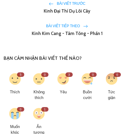
BÀI VIẾT TRƯỚC
Kinh Đại Thí Dụ Lõi Cây
BÀI VIẾT TIẾP THEO
Kinh Kim Cang - Tâm Tông - Phần 1
BẠN CẢM NHẬN BÀI VIẾT THẾ NÀO?
5
0
3
0
0
Thích
Không
Yêu
Buồn
Tức
thích
cười
giận
0
1
Muốn
Ấn
khóc
tượng