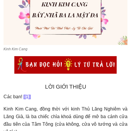
LÝ TỨ HỎI ĐÁP
THƯ VIỆN
SINH HOẠT LÝ GIA
LÝ GIA
Kinh Kim Cang
LỜI GIỚI THIỆU
Các bạn!
[
[1]
]
Kinh Kim Cang, đồng thời với kinh Thủ Lăng Nghiêm và
Lăng Già, là ba chiếc chìa khoá dùng để mở ba cánh cửa
đầu tiên của Tâm Tông (cửa không, cửa vô tướng và cửa