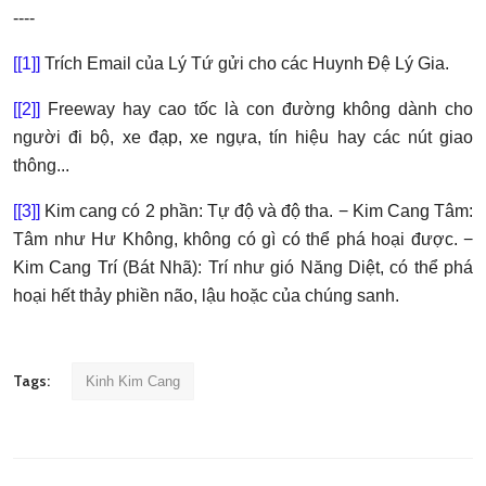
----
[[1]]
Trích Email của Lý Tứ gửi cho các Huynh Đệ Lý Gia.
[[2]]
Freeway hay cao tốc là con đường không dành cho
người đi bộ, xe đạp, xe ngựa, tín hiệu hay các nút giao
thông...
[[3]]
Kim cang có 2 phần: Tự độ và độ tha. − Kim Cang Tâm:
Tâm như Hư Không, không có gì có thể phá hoại được. −
Kim Cang Trí (Bát Nhã): Trí như gió Năng Diệt, có thể phá
hoại hết thảy phiền não, lậu hoặc của chúng sanh.
Tags:
Kinh Kim Cang