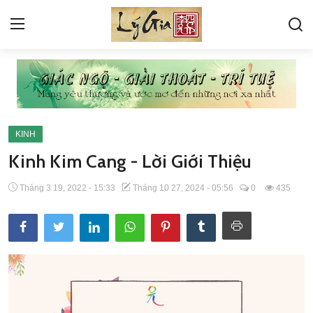
VỀ LÝ GIA
GÓC HỎI ĐÁP
KINH
KINH
Kinh Kim Cang - Lời Giới Thiệu
PHIÊN BẢN ĐANG DEMO
Tháng 3 19, 2022 - 15:33
Tháng 10 27, 2024 - 05:56
0
435
THƯ VIỆN ẢNH
TÁC PHẨM LÝ TỨ
BÀI VIẾT LÝ TỨ
TIN TỨC SỰ KIỆN