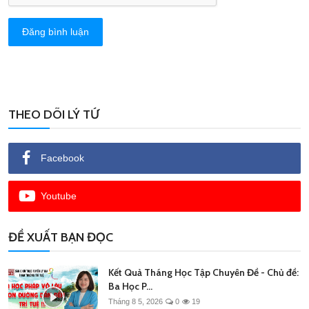
Đăng bình luận
THEO DÕI LÝ TỨ
Facebook
Youtube
ĐỀ XUẤT BẠN ĐỌC
Kết Quả Tháng Học Tập Chuyên Đề - Chủ đề:
Ba Học P...
Tháng 8 5, 2026
0
19