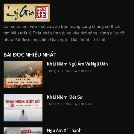
Là một nhóm vừa thật vừa ảo trên mạng cùng chung sở thích
tìm hiểu triết lý Phật pháp ứng dụng vào đời sống, cùng giúp đỡ
nhau đạt được mục tiêu Giác ngộ - Giải thoát - Trí tuệ
BÀI ĐỌC NHIỀU NHẤT
Khái Niệm Ngũ Ấm Và Ngũ Uẩn
Tháng 3 14, 2022
0
5653
Khái Niệm Kiết Sử
Tháng 3 10, 2022
0
5316
Ngũ Ấm Xí Thạnh