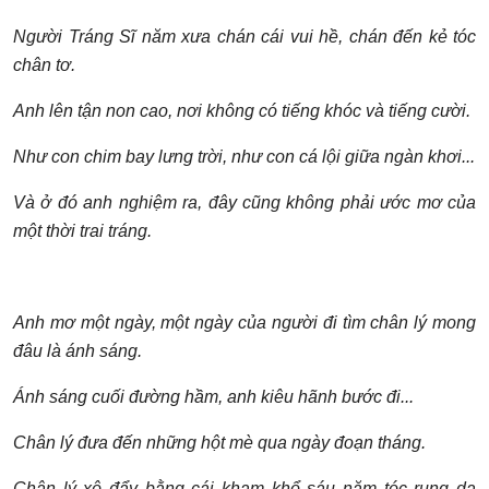
Người Tráng Sĩ năm xưa chán cái vui h
ề, chán
đến kẻ tóc
chân tơ.
Anh lên t
ận non cao, nơi không có ti
ếng khóc và ti
ếng cư
ời.
Như con chim bay lưng tr
ời, như con cá l
ội gi
ữa ngàn khơi...
Và ở
đó anh nghi
ệm ra,
đây cũng không phải ư
ớc mơ của
một th
ời trai tráng.
Anh mơ một ngày, một ngày của người
đi tìm chân lý mong
đâu là ánh sáng.
Ánh sáng cuối
đư
ờng h
ầm, anh kiêu hãnh bư
ớc
đi...
Chân lý
đưa
đến nh
ững h
ột mè qua ngày
đoạn tháng.
Chân lý xô
đẩy b
ằng cái kham kh
ổ sáu năm tóc rụng da