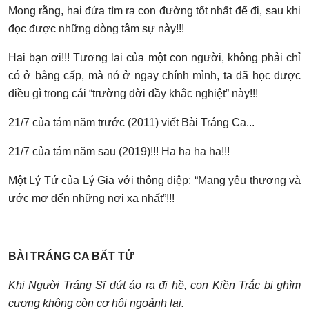
Mong rằng, hai đứa tìm ra con đường tốt nhất để đi, sau khi
đọc được những dòng tâm sự này!!!
Hai bạn ơi!!! Tương lai của một con người, không phải chỉ
có ở bằng cấp, mà nó ở ngay chính mình, ta đã học được
điều gì trong cái “trường đời đầy khắc nghiệt” này!!!
21/7 của tám năm trước (2011) viết Bài Tráng Ca...
21/7 của tám năm sau (2019)!!! Ha ha ha ha!!!
Một Lý Tứ của Lý Gia với thông điệp: “Mang yêu thương và
ước mơ đến những nơi xa nhất”!!!
BÀI TRÁNG CA BẤT TỬ
Khi Người Tráng Sĩ d
ứt áo ra
đi h
ề, con Ki
ền Tr
ắc bị ghìm
cương không còn cơ h
ội ngoảnh lại.