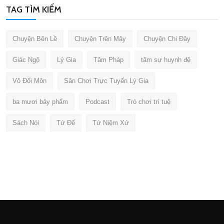
TAG TÌM KIẾM
Chuyện Bên Lề
Chuyện Trên Mây
Chuyện Chi Đây
Giác Ngộ
Lý Gia
Tâm Pháp
tâm sự huynh đệ
Vô Đối Môn
Sân Chơi Trực Tuyến Lý Gia
ba mươi bảy phẩm
Podcast
Trò chơi trí tuệ
Sách Nói
Tứ Đế
Tứ Niệm Xứ