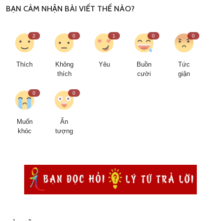
BẠN CẢM NHẬN BÀI VIẾT THẾ NÀO?
2
0
1
0
0
Thích
Không
Yêu
Buồn
Tức
thích
cười
giận
0
0
Muốn
Ấn
khóc
tượng