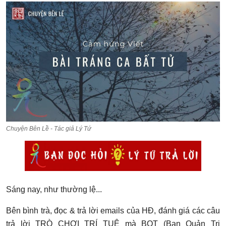
LÝ TỨ HỎI ĐÁP
THƯ VIỆN
SINH HOẠT LÝ GIA
LÝ GIA
Chuyện Bên Lề - Tác giả Lý Tứ
Sáng nay, như thường lệ...
Bên bình trà, đọc & trả lời emails của HĐ, đánh giá các câu
trả lời TRÒ CHƠI TRÍ TUỆ mà BQT (Ban Quản Trị