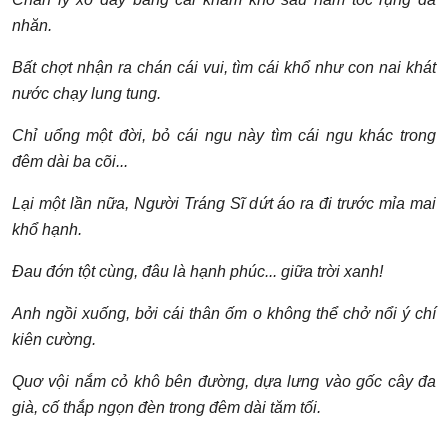
nhăn.
Bất ch
ợt nh
ận ra chán cái vui, tìm cái kh
ổ như con nai khát
nư
ớc chạy lung tung.
Chỉ uổng một
đời, bỏ cái ngu này tìm cái ngu khác trong
đêm dài ba cõi...
Lại một l
ần n
ữa, Người Tráng Sĩ d
ứt áo ra
đi trư
ớc mỉa mai
kh
ổ hạnh.
Đau đớn t
ột cùng,
đâu là hạnh phúc... gi
ữa tr
ời xanh!
Anh ng
ồi xu
ống, b
ởi cái thân
ốm o không th
ể ch
ở n
ổi ý chí
kiên cư
ờng.
Quơ v
ội n
ắm cỏ khô bên
đư
ờng, d
ựa lưng vào g
ốc cây
đa
già, c
ố th
ắp ngọn
đèn trong
đêm dài tăm t
ối.