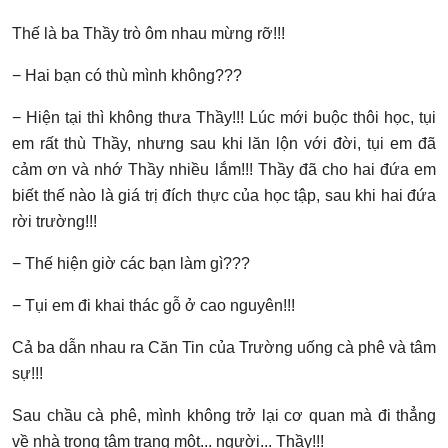
Thế là ba Thầy trò ôm nhau mừng rỡ!!!
− Hai bạn có thù mình không???
− Hiện tại thì không thưa Thầy!!! Lúc mới buộc thôi học, tụi
em rất thù Thầy, nhưng sau khi lăn lộn với đời, tụi em đã
cảm ơn và nhớ Thầy nhiều lắm!!! Thầy đã cho hai đứa em
biết thế nào là giá trị đích thực của học tập, sau khi hai đứa
rời trường!!!
− Thế hiện giờ các bạn làm gì???
− Tụi em đi khai thác gỗ ở cao nguyên!!!
Cả ba dẫn nhau ra Căn Tin của Trường uống cà phê và tâm
sự!!!
Sau chầu cà phê, mình không trở lại cơ quan mà đi thẳng
về nhà trong tâm trạng một... người... Thầy!!!