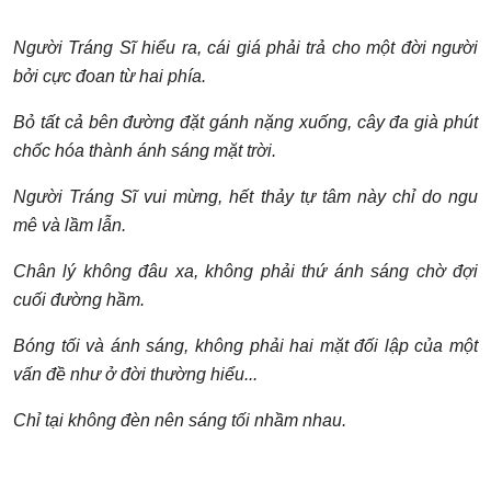
Người Tráng Sĩ hi
ểu ra, cái giá phải trả cho một
đời người
b
ởi c
ực
đoan t
ừ hai phía.
Bỏ tất cả bên
đư
ờng
đặt gánh n
ặng xu
ống, cây
đa già phút
ch
ốc hóa thành ánh sáng m
ặt tr
ời.
Người Tráng Sĩ vui m
ừng, h
ết thảy t
ự tâm này chỉ do ngu
mê và l
ầm l
ẫn.
Chân lý không
đâu xa, không phải th
ứ ánh sáng ch
ờ
đợi
cu
ối
đư
ờng h
ầm.
Bóng tối và ánh sáng, không phải hai m
ặt
đối l
ập của một
v
ấn
đề như
ở
đời thư
ờng hi
ểu...
Chỉ tại không
đèn nên sáng t
ối nh
ầm nhau.