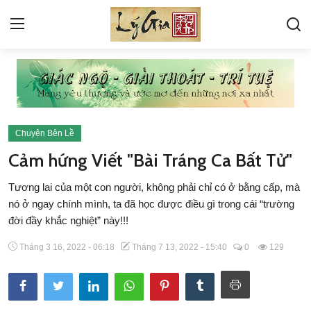
KINH
PHIÊN BẢN ĐANG DEMO
Chuyện Bên Lề
VỀ LÝ GIA
Cảm hứng Viết "Bài Tráng Ca Bất Tử"
GÓC HỎI ĐÁP
Tương lai của một con người, không phải chỉ có ở bằng cấp, mà
nó ở ngay chính mình, ta đã học được điều gì trong cái “trường
TÁC PHẨM LÝ TỨ
đời đầy khắc nghiệt” này!!!
THƯ VIỆN ẢNH
Tháng 3 16, 2022 - 06:18
Tháng 7 13, 2022 - 15:40
0
129
BÀI VIẾT LÝ TỨ
TIN TỨC SỰ KIỆN