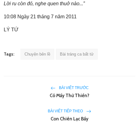
Lời ru còn
đó, nghe quen thu
ở nào...
”
10:08 Ngày 21 tháng 7 năm 2011
LÝ TỨ
Tags:
Chuyện bên lề
Bài tráng ca bất tử
BÀI VIẾT TRƯỚC
Có Mấy Thứ Thiền?
BÀI VIẾT TIẾP THEO
Con Chiên Lạc Bầy