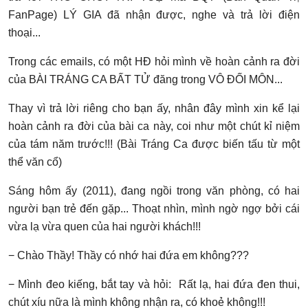
FanPage) LÝ GIA đã nhận được, nghe và trả lời điện
thoại...
Trong các emails, có một HĐ hỏi mình về hoàn cảnh ra đời
của BÀI TRÁNG CA BẤT TỬ đăng trong VÔ ĐỐI MÔN...
Thay vì trả lời riêng cho bạn ấy, nhân đây mình xin kể lại
hoàn cảnh ra đời của bài ca này, coi như một chút kỉ niệm
của tám năm trước!!! (Bài Tráng Ca được biến tấu từ một
thể văn cổ)
Sáng hôm ấy (2011), đang ngồi trong văn phòng, có hai
người bạn trẻ đến gặp... Thoạt nhìn, mình ngờ ngợ bởi cái
vừa lạ vừa quen của hai người khách!!!
− Chào Thầy! Thầy có nhớ hai đứa em không???
− Mình đeo kiếng, bắt tay và hỏi: Rất lạ, hai đứa đen thui,
chút xíu nữa là mình không nhận ra, có khoẻ không!!!