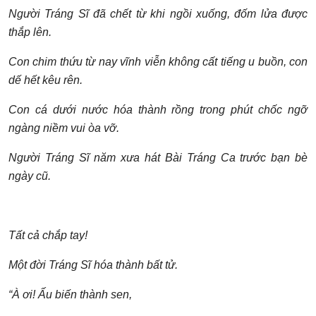
Người Tráng Sĩ
đã ch
ết t
ừ khi ng
ồi xu
ống,
đốm l
ửa
đư
ợc
th
ắp lên.
Con chim thứu t
ừ nay vĩnh vi
ễn không c
ất ti
ếng u bu
ồn, con
d
ế h
ết kêu rên.
Con cá dư
ới nư
ớc hóa thành r
ồng trong phút ch
ốc ng
ỡ
ngàng ni
ềm vui òa v
ỡ.
Người Tráng Sĩ năm xưa hát Bài Tráng Ca trư
ớc bạn bè
ngày cũ.
Tất cả ch
ắp tay!
Một
đời Tráng Sĩ hóa thành bất t
ử.
“À ơi!
Ấu bi
ến thành sen,