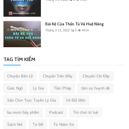
Bài Kệ Của Thần Tú Và Huệ Năng
Tháng 3 13, 2022
0
4414
TAG TÌM KIẾM
Chuyện Bên Lề
Chuyện Trên Mây
Chuyện Chi Đây
Giác Ngộ
Lý Gia
Tâm Pháp
tâm sự huynh đệ
Sân Chơi Trực Tuyến Lý Gia
Vô Đối Môn
ba mươi bảy phẩm
Podcast
Trò chơi trí tuệ
Sách Nói
Tứ Đế
Tứ Niệm Xứ