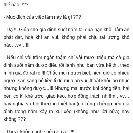
thế nào ???
- Mục đích của việc làm này là gì ???
- Dạ !!! Giúp cho gia đình suốt năm tai qua nạn khỏi, làm ăn
phát đạt, hoà khí an vui, không phải chịu tai ương khổ
não…vv…!!!
- Nếu chỉ vài trăm ngàn thậm chí vài mươi triệu mà cả gia
đình suốt năm được điều tốt lành như bạn vừa kể thì, theo
mình giá đó rất rẻ !!! Chắc mọi người biết, hiện giờ có nhiều
người sẵn sàng bỏ tiền tỉ để mua an vui, thoát khỏi lao nhục
nhưng không được…!!! Nhưng mà, trước khi đóng tiền, hai
bên có kí khế ước, giao kèo, hợp đồng trách nhiệm…vv…
hay nghĩa vụ bồi thường thiệt hại (có công chứng) nếu gia
đình trong năm xảy ra xui xẻo (không như lời hứa) hay
không ???
- Thưa, không nghe nói đến ạ…!!!