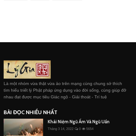
Là một nhóm vừa thật vừa ảo trên mạng cùng chung sở thích
tìm hiểu triết lý Phật pháp ứng dụng vào đời sống, cùng giúp đỡ
nhau đạt được mục tiêu Giác ngộ - Giải thoát - Trí tuệ
BÀI ĐỌC NHIỀU NHẤT
Khái Niệm Ngũ Ấm Và Ngũ Uẩn
Tháng 3 14, 2022
0
5654