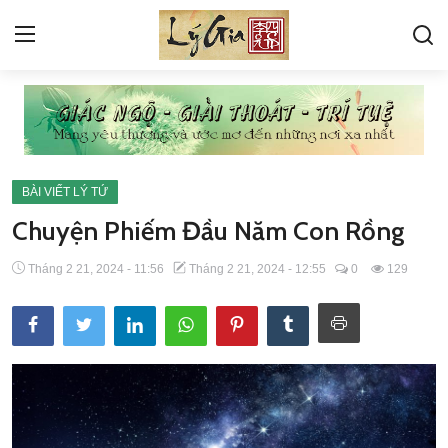
KINH
PHIÊN BẢN ĐANG DEMO
BÀI VIẾT LÝ TỨ
VỀ LÝ GIA
Chuyện Phiếm Đầu Năm Con Rồng
GÓC HỎI ĐÁP
Tháng 2 21, 2024 - 11:56
Tháng 2 21, 2024 - 12:55
0
129
TÁC PHẨM LÝ TỨ
THƯ VIỆN ẢNH
BÀI VIẾT LÝ TỨ
TIN TỨC SỰ KIỆN