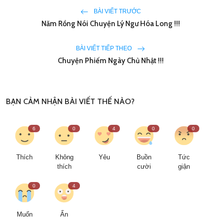
BÀI VIẾT TRƯỚC
Năm Rồng Nói Chuyện Lý Ngư Hóa Long !!!
BÀI VIẾT TIẾP THEO
Chuyện Phiếm Ngày Chủ Nhật !!!
BẠN CẢM NHẬN BÀI VIẾT THẾ NÀO?
6
0
4
0
0
Thích
Không
Yêu
Buồn
Tức
thích
cười
giận
0
4
Muốn
Ấn