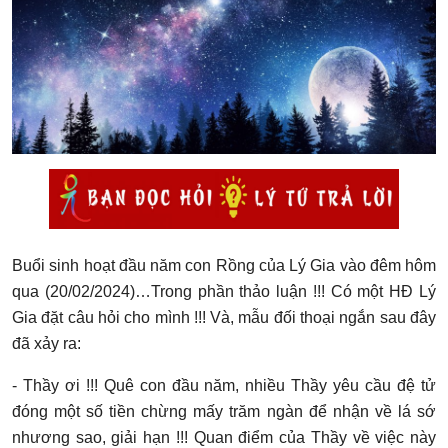
LÝ TỨ HỎI ĐÁP
THƯ VIỆN
SINH HOẠT LÝ GIA
LÝ GIA
Buổi sinh hoạt đầu năm con Rồng của Lý Gia vào đêm hôm
qua (20/02/2024)…Trong phần thảo luận !!! Có một HĐ Lý
Gia đặt câu hỏi cho mình !!! Và, mẫu đối thoại ngắn sau đây
đã xảy ra:
- Thầy ơi !!! Quê con đầu năm, nhiều Thầy yêu cầu đệ tử
đóng một số tiền chừng mấy trăm ngàn để nhận về lá sớ
nhương sao, giải hạn !!! Quan điểm của Thầy về việc này