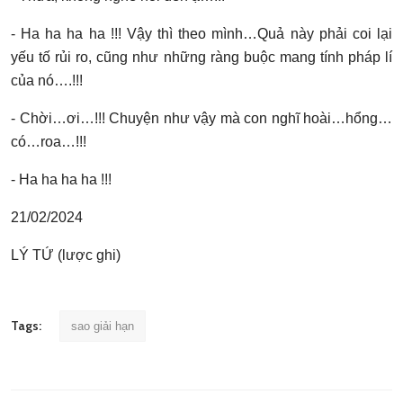
- Ha ha ha ha !!! Vậy thì theo mình…Quả này phải coi lại
yếu tố rủi ro, cũng như những ràng buộc mang tính pháp lí
của nó….!!!
- Chời…ơi…!!! Chuyện như vậy mà con nghĩ hoài…hổng…
có…roa…!!!
- Ha ha ha ha !!!
21/02/2024
LÝ TỨ (lược ghi)
Tags:
sao giải hạn