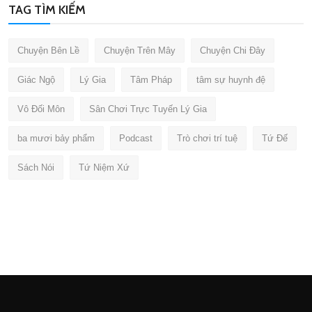
TAG TÌM KIẾM
Chuyện Bên Lề
Chuyện Trên Mây
Chuyện Chi Đây
Giác Ngộ
Lý Gia
Tâm Pháp
tâm sự huynh đệ
Vô Đối Môn
Sân Chơi Trực Tuyến Lý Gia
ba mươi bảy phẩm
Podcast
Trò chơi trí tuệ
Tứ Đế
Sách Nói
Tứ Niệm Xứ