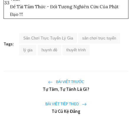
33
Đề Tài Tâm Thức - Đối Tượng Nghiên Cứu Của Phật
Đạo !!!
Sân Chơi Trực Tuyến Lý Gia
sân chơi trực tuyến
Tags:
lý gia
huynh đệ
thuyết trình
BÀI VIẾT TRƯỚC
Tự Tâm, Tự Tánh Là Gì?
BÀI VIẾT TIẾP THEO
Tứ Cú Kệ Đẳng