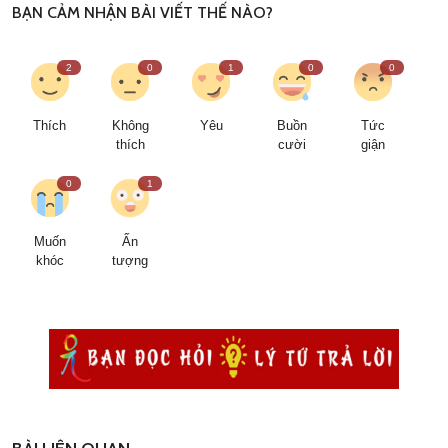
BẠN CẢM NHẬN BÀI VIẾT THẾ NÀO?
2
0
1
0
0
Thích
Không
Yêu
Buồn
Tức
thích
cười
giận
0
1
Muốn
Ấn
khóc
tượng