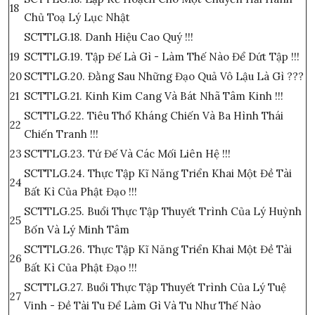
18
Chủ Toạ Lý Lục Nhật
SCTTLG.18. Danh Hiệu Cao Quý !!!
19
SCTTLG.19. Tập Đế Là Gì - Làm Thế Nào Để Dứt Tập !!!
20
SCTTLG.20. Đằng Sau Những Đạo Quả Vô Lậu Là Gì ???
21
SCTTLG.21. Kinh Kim Cang Và Bát Nhã Tâm Kinh !!!
SCTTLG.22. Tiêu Thổ Kháng Chiến Và Ba Hình Thái
22
Chiến Tranh !!!
23
SCTTLG.23. Tứ Đế Và Các Mối Liên Hệ !!!
SCTTLG.24. Thực Tập Kĩ Năng Triển Khai Một Đề Tài
24
Bất Kì Của Phật Đạo !!!
SCTTLG.25. Buổi Thực Tập Thuyết Trình Của Lý Huỳnh
25
Bốn Và Lý Minh Tâm
SCTTLG.26. Thực Tập Kĩ Năng Triển Khai Một Đề Tài
26
Bất Kì Của Phật Đạo !!!
SCTTLG.27. Buổi Thực Tập Thuyết Trình Của Lý Tuệ
27
Vinh - Đề Tài Tu Để Làm Gì Và Tu Như Thế Nào