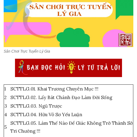
LÝ TỨ HỎI ĐÁP
SINH HOẠT LÝ GIA
THƯ VIỆN
LÝ GIA
Sân Chơi Trực Tuyến Lý Gia
1
SCTTLG.01. Khai Trương Chuyên Mục !!!
2
SCTTLG.02. Lấy Bát Chánh Đạo Làm Đời Sống
3
SCTTLG.03. Ngũ Trược
4
SCTTLG.04. Hữu Vô Sơ Yếu Luận
SCTTLG.05. Làm Thế Nào Để Giác Không Trở Thành Sở
5
Tri Chướng !!!