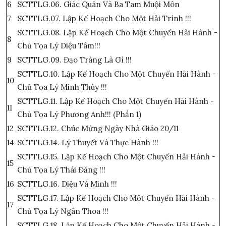
6
SCTTLG.06. Giác Quán Và Ba Tam Muội Môn
7
SCTTLG.07. Lập Kế Hoạch Cho Một Hải Trình !!!
SCTTLG.08. Lập Kế Hoạch Cho Một Chuyến Hải Hành -
8
Chủ Tọa Lý Diệu Tâm!!!
9
SCTTLG.09. Đạo Tràng Là Gì !!!
SCTTLG.10. Lập Kế Hoạch Cho Một Chuyến Hải Hành -
10
Chủ Tọa Lý Minh Thùy !!!
SCTTLG.11. Lập Kế Hoạch Cho Một Chuyến Hải Hành -
11
Chủ Tọa Lý Phương Anh!!! (Phần 1)
12
SCTTLG.12. Chúc Mừng Ngày Nhà Giáo 20/11
14
SCTTLG.14. Lý Thuyết Và Thực Hành !!!
SCTTLG.15. Lập Kế Hoạch Cho Một Chuyến Hải Hành -
15
Chủ Tọa Lý Thái Đăng !!!
16
SCTTLG.16. Diệu Và Minh !!!
SCTTLG.17. Lập Kế Hoạch Cho Một Chuyến Hải Hành -
17
Chủ Tọa Lý Ngân Thoa !!!
SCTTLG.18. Lập Kế Hoạch Cho Một Chuyến Hải Hành -