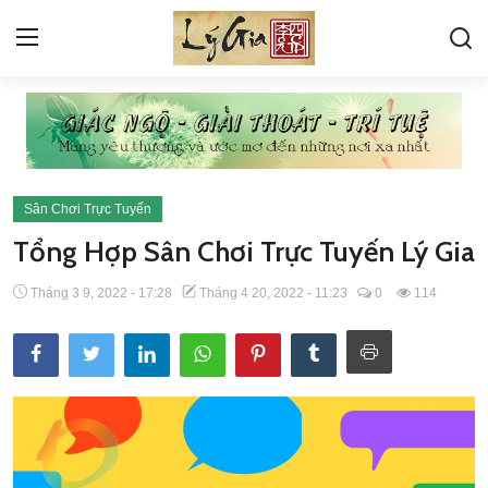
VỀ LÝ GIA
GÓC HỎI ĐÁP
Sân Chơi Trực Tuyến
KINH
Tổng Hợp Sân Chơi Trực Tuyến Lý Gia
PHIÊN BẢN ĐANG DEMO
Tháng 3 9, 2022 - 17:28
Tháng 4 20, 2022 - 11:23
0
114
THƯ VIỆN ẢNH
TÁC PHẨM LÝ TỨ
BÀI VIẾT LÝ TỨ
TIN TỨC SỰ KIỆN