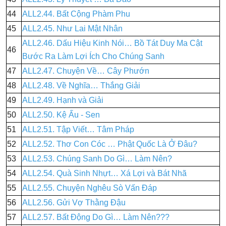
44
ALL2.44. Bất Cộng Phàm Phu
45
ALL2.45. Như Lai Mật Nhân
ALL2.46. Dấu Hiệu Kinh Nói… Bồ Tát Duy Ma Cật
46
Bước Ra Làm Lợi Ích Cho Chúng Sanh
47
ALL2.47. Chuyện Về… Cây Phướn
48
ALL2.48. Về Nghĩa… Thắng Giải
49
ALL2.49. Hạnh và Giải
50
ALL2.50. Kệ Ấu - Sen
51
ALL2.51. Tập Viết… Tâm Pháp
52
ALL2.52. Thơ Con Cóc … Phật Quốc Là Ở Đâu?
53
ALL2.53. Chúng Sanh Do Gì… Làm Nên?
54
ALL2.54. Quà Sinh Nhựt… Xá Lợi và Bát Nhã
55
ALL2.55. Chuyện Nghêu Sò Vấn Đáp
56
ALL2.56. Gửi Vợ Thằng Đậu
57
ALL2.57. Bất Động Do Gì… Làm Nên???