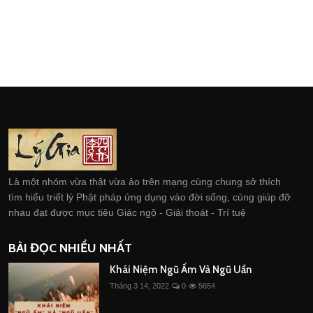
Là một nhóm vừa thật vừa ảo trên mạng cùng chung sở thích
tìm hiểu triết lý Phật pháp ứng dụng vào đời sống, cùng giúp đỡ
nhau đạt được mục tiêu Giác ngộ - Giải thoát - Trí tuệ
BÀI ĐỌC NHIỀU NHẤT
Khái Niệm Ngũ Ấm Và Ngũ Uẩn
Tháng 3 14, 2022
0
5654