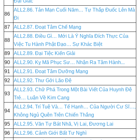
Đại Giác
ALL2.86. Tản Mạn Cuối Năm… Tự Thắp Đuốc Lên Mà
86
Đi
87
ALL2.87. Đoạt Tâm Chế Mạng
ALL2.88. Điều Gì… Mới Là Ý Nghĩa Đích Thực Của
88
Việc Tu Hành Phật Đạo… Sự Khác Biệt
89
ALL2.89. Đại Tiệc Kiến Giải
90
ALL2.90. Kỵ Mã Phục Sư… Nhận Ra Tâm Hành...
91
ALL2.91. Đoạt Tâm Dưỡng Mạng
92
ALL2.92. Thư Gởi Lão Đệ
ALL2.93. Chữ Phá Trong Một Bài Viết Của Huynh Đệ
93
Trẻ… Luận Về Kim Cang
ALL2.94. Trí Tuệ Và… Tế Hạnh… Của Người Cư Sĩ…,
94
Không Ngủ Quên Trên Chiến Thắng
95
ALL2.95. Văn Tự Bát Nhã, Vị Lai, Đương Lai
96
ALL2.96. Cảnh Giới Bất Tư Nghì