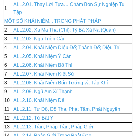
ALL2.01. Thay Lời Tựa… Chăm Bón Sự Nghiệp Tu
1
Tập
MỘT SỐ KHÁI NIỆM... TRONG PHẬT PHÁP
2
ALL2.02. Xa Ma Tha (Chỉ); Tỳ Bà Xá Na (Quán)
3
ALL2.03. Ngũ Triền Cái
4
ALL2.04. Khái Niệm Diệu Đế; Thánh Đế; Diệu Trí
5
ALL2.05. Khái Niệm Ý Căn
6
ALL2.06. Khái Niệm Bố Thí
7
ALL2.07. Khái Niệm Kiết Sử
8
ALL2.08. Khái Niệm Bốn Tướng và Tập Khí
9
ALL2.09. Ngũ Ấm Xí Thạnh
10
ALL2.10. Khái Niệm Đế
11
ALL2.11. Tự Độ, Độ Tha, Phát Tâm, Phát Nguyện
12
ALL2.12. Tứ Bất Y
13
ALL2.13. Trần; Pháp Trần; Pháp Giới
14
ALL2.14. Pháp Giới Trong Phật Đạo