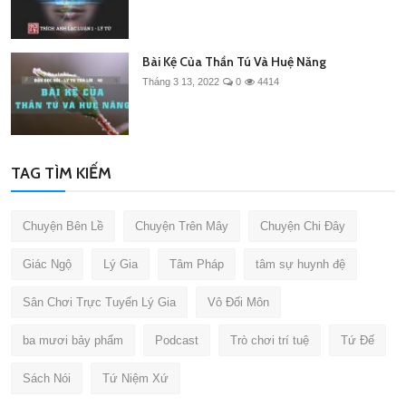
Bài Kệ Của Thần Tú Và Huệ Năng
Tháng 3 13, 2022
0
4414
TAG TÌM KIẾM
Chuyện Bên Lề
Chuyện Trên Mây
Chuyện Chi Đây
Giác Ngộ
Lý Gia
Tâm Pháp
tâm sự huynh đệ
Sân Chơi Trực Tuyến Lý Gia
Vô Đối Môn
ba mươi bảy phẩm
Podcast
Trò chơi trí tuệ
Tứ Đế
Sách Nói
Tứ Niệm Xứ