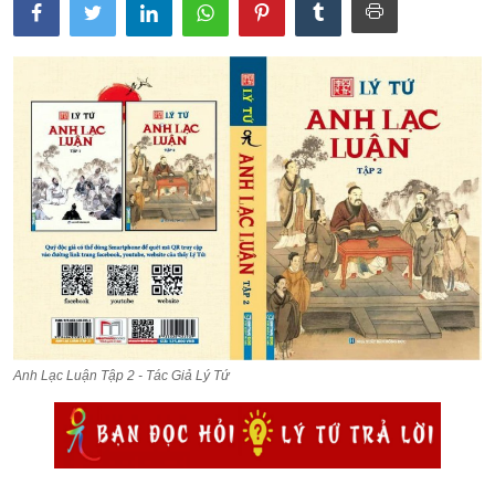
LÝ TỨ HỎI ĐÁP
THƯ VIỆN
SINH HOẠT LÝ GIA
LÝ GIA
Anh Lạc Luận Tập 2 - Tác Giả Lý Tứ