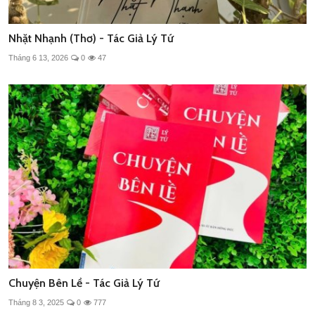
Nhặt Nhạnh (Thơ) - Tác Giả Lý Tứ
Tháng 6 13, 2026
0
47
Chuyện Bên Lề - Tác Giả Lý Tứ
Tháng 8 3, 2025
0
777