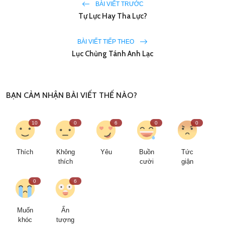
BÀI VIẾT TRƯỚC
Tự Lực Hay Tha Lực?
BÀI VIẾT TIẾP THEO
Lục Chủng Tánh Anh Lạc
BẠN CẢM NHẬN BÀI VIẾT THẾ NÀO?
10
0
6
0
0
Thích
Không
Yêu
Buồn
Tức
thích
cười
giận
0
6
Muốn
Ấn
khóc
tượng