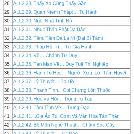
28
ALL2.28. Thấy Xa Cũng Thấy Gần
29
ALL2.29. Quan Niệm (Pháp)… Tu Hành
30
ALL2.30. Ngôi Nhà Tịnh Độ
31
ALL2.31. Nhục Thân Phật Đa Bảo
32
ALL2.32. Tâm, Tâm Đà La Ni (Đại Bi Tâm)
33
ALL2.33. Pháp Hộ Trì… Tứ Gia Hạnh
34
ALL2.34. Về… Chánh Tư Duy
35
ALL2.35. Tản Mạn Về… Duy Tuệ Thị Nghiệp
36
ALL2.36. Hạnh Tu Học… Người Xưa, Lời Tâm Huyết
37
ALL2.37. Lý Thuyết… Ba Hồ
38
ALL2.38. Thanh Tịnh... Coi Chừng Lộn Thuốc
39
ALL2.39. Học Và Hỏi… Trong Tu Tập
40
ALL2.40. Tâm Tình Về… Trung Đạo
41
ALL2.41. ..Giá Áo Túi Cơm Và Văn Hóa Tán Thán
42
ALL2.42. Bộ Môn Nghệ Thuật… Chăm Sóc Cây
43
ALL2.43. Lý Thuyết … Ba Đao