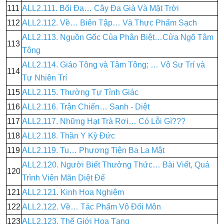
111
ALL2.111. Bối Đa… Cây Đa Già Và Mặt Trời
112
ALL2.112. Về… Biên Tập… Và Thực Phẩm Sạch
ALL2.113. Nguồn Gốc Của Phân Biệt…Cửa Ngõ Tâm
113
Tông
ALL2.114. Giáo Tông và Tâm Tông; … Vô Sư Trí và
114
Tự Nhiên Trí
115
ALL2.115. Thường Tự Tỉnh Giác
116
ALL2.116. Trận Chiến… Sanh - Diệt
117
ALL2.117. Những Hạt Trà Rơi… Có Lỗi Gì???
118
ALL2.118. Thần Y Kỳ Đức
119
ALL2.119. Tu… Phương Tiện Ba La Mật
ALL2.120. Người Biết Thưởng Thức… Bài Viết, Quá
120
Trình Viên Mãn Diệt Đế
121
ALL2.121. Kinh Hoa Nghiêm
122
ALL2.122. Về… Tác Phẩm Vô Đối Môn
123
ALL2.123. Thế Giới Hoa Tạng