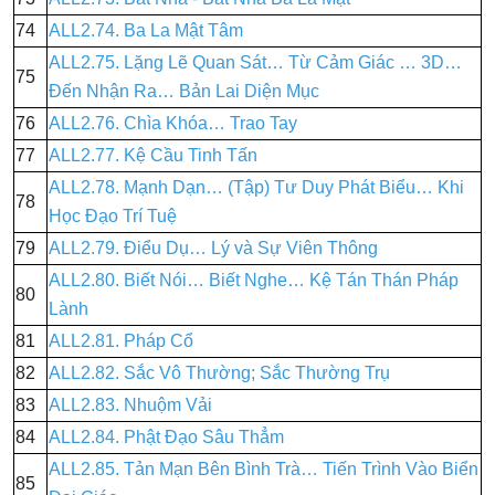
74
ALL2.74. Ba La Mật Tâm
ALL2.75. Lặng Lẽ Quan Sát… Từ Cảm Giác … 3D…
75
Đến Nhận Ra… Bản Lai Diện Mục
76
ALL2.76. Chìa Khóa… Trao Tay
77
ALL2.77. Kệ Cầu Tinh Tấn
ALL2.78. Mạnh Dạn… (Tập) Tư Duy Phát Biểu… Khi
78
Học Đạo Trí Tuệ
79
ALL2.79. Điểu Dụ… Lý và Sự Viên Thông
ALL2.80. Biết Nói… Biết Nghe… Kệ Tán Thán Pháp
80
Lành
81
ALL2.81. Pháp Cổ
82
ALL2.82. Sắc Vô Thường; Sắc Thường Trụ
83
ALL2.83. Nhuộm Vải
84
ALL2.84. Phật Đạo Sâu Thẳm
ALL2.85. Tản Mạn Bên Bình Trà… Tiến Trình Vào Biển
85