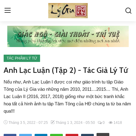
VỀ LÝ GIA
GÓC HỎI ĐÁP
TÁC PHẨM LÝ TỨ
KINH
Anh Lạc Luận (Tập 2) - Tác Giả Lý Tứ
PHIÊN BẢN ĐANG DEMO
Nếu như, Anh Lạc Luận I được coi như giáo trình tu tập Giáo
Tông của Lý Gia vào những năm 2010, 2011…2015… Thì, Anh
THƯ VIỆN ẢNH
Lạc Luận II (2016, 2017, 2018) giống như một bức tranh khắc
hoạ tất cả hình ảnh tu tập Tâm Tông của HĐ chúng ta từ ba năm
TÁC PHẨM LÝ TỨ
qua!!!
BÀI VIẾT LÝ TỨ
Tháng 3 5, 2022 - 07:25
Tháng 1 3, 2024 - 05:50
0
1418
TIN TỨC SỰ KIỆN