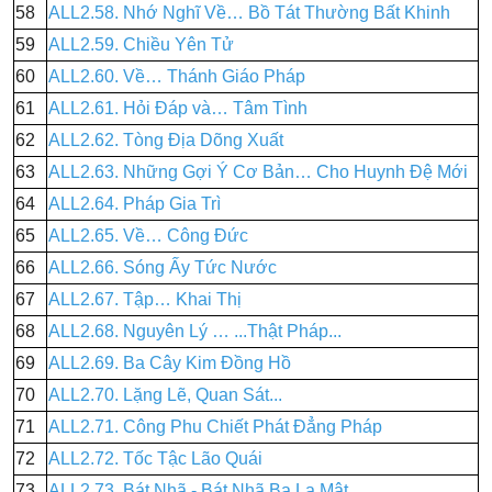
58
ALL2.58. Nhớ Nghĩ Về… Bồ Tát Thường Bất Khinh
59
ALL2.59. Chiều Yên Tử
60
ALL2.60. Về… Thánh Giáo Pháp
61
ALL2.61. Hỏi Đáp và… Tâm Tình
62
ALL2.62. Tòng Địa Dõng Xuất
63
ALL2.63. Những Gợi Ý Cơ Bản… Cho Huynh Đệ Mới
64
ALL2.64. Pháp Gia Trì
65
ALL2.65. Về… Công Đức
66
ALL2.66. Sóng Ấy Tức Nước
67
ALL2.67. Tập… Khai Thị
68
ALL2.68. Nguyên Lý … ...Thật Pháp...
69
ALL2.69. Ba Cây Kim Đồng Hồ
70
ALL2.70. Lặng Lẽ, Quan Sát...
71
ALL2.71. Công Phu Chiết Phát Đẳng Pháp
72
ALL2.72. Tốc Tậc Lão Quái
73
ALL2.73. Bát Nhã - Bát Nhã Ba La Mật