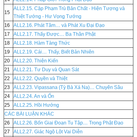
ALL2.15. Cặp Phạm Trù Bản Chất - Hiện Tượng và
15
Thiệt Tướng - Hư Vọng Tướng
16
ALL2.16. Phát Tâm… và Phát Xu Đại Đạo
17
ALL2.17. Thấy Được… Ba Thân Phật
18
ALL2.18. Hàm Tàng Thức
19
ALL2.19. Cái… Thấy, Biết Bản Nhiên
20
ALL2.20. Thiện Kiến
21
ALL2.21. Tư Duy và Quan Sát
22
ALL2.22. Quyền và Thiệt
23
ALL2.23. Vipassana (Tỳ Bà Xá Na)… Chuyên Sâu
24
ALL2.24. An và Ổn
25
ALL2.25. Hồi Hướng
CÁC BÀI LUẬN KHÁC
26
ALL2.26. Bốn Giai Đoạn Tu Tập… Trong Phật Đạo
27
ALL2.27. Giác Ngộ Lột Vai Diễn