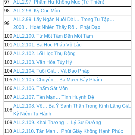
97
ALL2.97. Phẩm Hư Không Mục (Tứ Thiền)
98
ALL2.98. Kỳ Cục Môn
ALL2.99. Lấy Ngắn Nuôi Dài… Trong Tu Tập…
99
2008… Hoát Nhiên Thấy Rõ… Phật Đạo
100
ALL2.100. Từ Một Tâm Đến Một Tâm
101
ALL2.101. Ba Học Pháp Vô Lậu
102
ALL2.102. Lối Học Thụ Động
103
ALL2.103. Văn Hóa Tùy Hỷ
104
ALL2.104. Tuổi Già… Và Đạo Pháp
105
ALL2.105. Chuyện… Ba Mươi Bảy Phẩm
106
ALL2.106. Thẩm Sát Môn
107
ALL2.107. Tản Mạn… Tình Huynh Đệ
ALL2.108. Về… Ba Ý Sanh Thân Trong Kinh Lăng Già,
108
Kỷ Niệm Tu Hành
109
ALL2.109. Khai Trương … Lý Sự Đường
110
ALL2.110. Tản Mạn… Phút Giây Không Hạnh Phúc